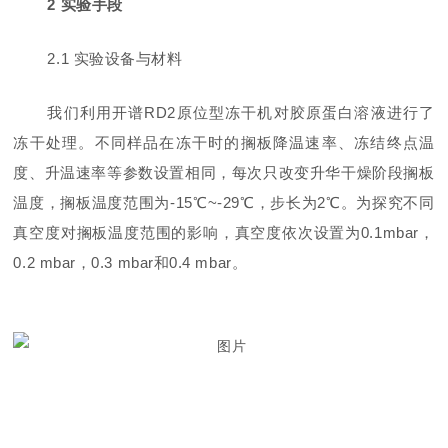
2
实验手段
2.1
实验设备与材料
我们利用开谱RD2
原位型冻干机对胶原蛋白溶液进行了
冻干处理。不同样品在冻干时的搁板降温速率、冻结终点温
度、升温速率等参数设置相同，每次只改变升华干燥阶段搁板
温度，搁板温度范围为
-15
℃
~-29
℃，步长为
2
℃。为探究不同
真空度对搁板温度范围的影响，真空度依次设置为
0.1mbar
，
0.2 mbar
，
0.3 mbar
和
0.4 mbar
。