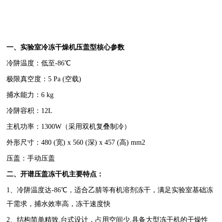
一、
实验室冷冻干燥机压盖型
核心参数
冷阱温度：低至-86℃
极限真空度：5 Pa (空载)
捕水能力：6 kg
冷阱容积：12L
主机功率：1300W（采用双机复叠制冷）
外形尺寸：480 (宽) x 560 (深) x 457 (高) mm2
压盖：手动压盖
二、开谱压盖冻干机主要特点：
1、冷阱温度达-86℃，适合乙腈等有机溶剂冻干，满足实验室基础冻
干需求，捕水效率高，冻干速度快
2、结构简单精致,台式设计，占用空间少,具备大型冻干机的干燥性