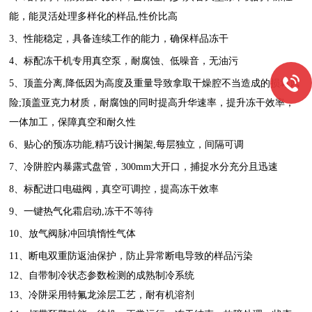
能，能灵活处理多样化的样品,性价比高
3、性能稳定，具备连续工作的能力，确保样品冻干
4、标配冻干机专用真空泵，耐腐蚀、低噪音，无油污
5、顶盖分离,降低因为高度及重量导致拿取干燥腔不当造成的损坏风
险;顶盖亚克力材质，耐腐蚀的同时提高升华速率，提升冻干效率，
一体加工，保障真空和耐久性
6、贴心的预冻功能,精巧设计搁架,每层独立，间隔可调
7、
冷阱腔内暴露式盘管，300mm大开口，捕捉水分充分且迅速
8、标配进口电磁阀，真空可调控，提高冻干效率
9、一键热气化霜启动,冻干不等待
10、放气阀脉冲回填惰性气体
11、断电双重防返油保护，防止异常断电导致的样品污染
12、自带制冷状态参数检测的成熟制冷系统
13、冷阱采用特氟龙涂层工艺，耐有机溶剂