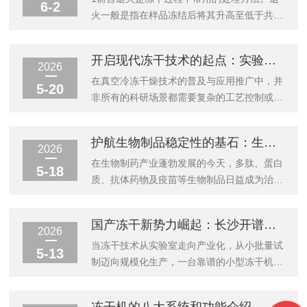
6-2
火一般是指在样品冻结后将其升高至低于共晶
温度Te高于湿基质玻璃态转变温度Tg’的温
度，并维持一段时间后再降温的工艺。其工艺
开启现代冻干技术的起点：实验室基础型冻干机的架构逻辑与实用场景
曲线如图1中紫色方框区域所示。退火处理可
2026
以有效改善样品应力集中的问题，提升干燥效
在真空冷冻干燥技术的普及与应用推广中，并
5-20
率，增加样品塌陷温度。因此，退火工艺在冻
非所有的科研场景都需要复杂的工艺控制或深
干技术中被广泛采用。图1退火工艺典型温度
冷能力。对于许多常规样品的初步探索、小批
曲线（图中黄色曲线）然而，退火工艺参数设
量处理以及教学演示而言，结构简洁、操作便
护航生物制品稳定性的基石：生物制药冷冻干燥机的严苛标准与系统设计
置正确与否，在很大程度决定了退火工艺是否
利、性价比高的实验室基础型冻干机成为了理
2026
能发挥效果。在实际过程中，大家设置退火过
想的入门选择。它剥离了冗余的复杂功能，回
在生物制药产业蓬勃发展的今天，多肽、蛋白
5-18
程的升温速率，降温速率和恒温时间度主要...
归了冻干的核心逻辑，是众多科研人员开启现
质、抗体药物及疫苗等生物制品日益成为治疗
代冻干研究的起点。一、基础型冻干机的架构
重大疾病的主力。然而，这类生物大分子在水
特征实验室基础型冻干机通常采用紧凑的台式
溶液中极易发生聚集、降解或水解，导致生物
国产冻干新势力崛起：长沙开谱仪器凭实力赢得科研与产业双重认可
或落地式设计，其核心架构围绕“预冻外
活性丧失。真空冷冻干燥技术是目前延长此类
2026
置”与“干燥仓常压/真空切换”展开。分体式设
制品货架期、保障其运输稳定性的有效手段。
当冻干技术从实验室走向产业化，从小批量试
5-13
计逻辑：与原位冻干机不同，基础型冻干机
而专门用于生物制药生产的生物制药冷冻干燥
制迈向规模化生产，一台靠谱的小型冻干机，
通...
机，因其直接关系药品的安全性与有效性，在
已然成为科研团队、生物制药企业乃至食品加
系统设计、制造标准及合规性方面面临着行业
工商的核心利器。然而，市场上品牌林立、参