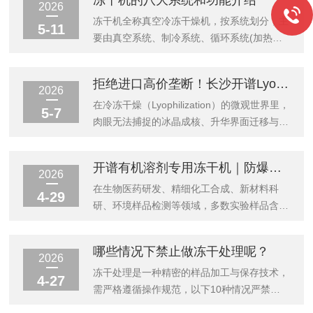
冻干机的八大系统和功能介绍
严苛的考验。一、严苛的GMP合规与无菌保
数各异，进口设备价格高昂动辄数十万，国产
2026
障与实验室设备不同，生物制药冷冻干燥机必
品牌又鱼龙混杂——究竟该如何拨开迷雾，找
冻干机全称真空冷冻干燥机，按系统划分，主
5-11
须严格满足《药品生产质量管理规范》
到那台"性能过硬、售后无忧、价格合理"的理
要由真空系统、制冷系统、循环系统(加热系
（GM...
想设备？答案藏在对厂家技术底蕴、产品实测
统)和控制系统四个主要部分组成。根相用途
表现与用户真实口碑的综合考量之中。一、
划分，冻干机分为制药型冻干机和食品级冻千
拒绝进口高价垄断！长沙开谱LyoVision A1，国产冻干显微镜的硬核突围之路
2026年小型冻干机市场格局概览当前国内冻
机，因此细分下，冻千机八大系的主要由制冷
2026
干机市场呈现清晰的"金字塔"结构：塔尖：
系统、真空系统、循环系统、控制系统、液压
在冷冻干燥（Lyophilization）的微观世界里，
5-7
SPScientific（美国）、GE...
系统、清洗系统、灭菌系统、化霜系统等组
肉眼无法捕捉的冰晶成核、升华界面迁移与结
成。其中sip灭菌系统、cip清洗系统、液压系
构塌陷，往往决定了药品活性、食品复水性或
统多用于制药型冻干机。1、制冷系统由冷冻
纳米材料性能的成败。过去，想要“看见”这些
开谱有机溶剂专用冻干机｜防爆防腐超低温
机与冻干箱内部的管道组成。冷冻机的功用是
瞬间，研发人员只能依赖价格高昂、交付周期
2026
对冻干箱和冷凝器进行制冷,以产生和维持它
漫长的进口设备，或在试错中消耗大量高价值
在生物医药研发、精细化工合成、新材料科
4-29
们工作时所需要的低温。2、真空系统对...
样品。如今，随着国产高级仪器的崛起，长沙
研、环境样品检测等领域，多数实验样品含有
开谱仪器有限公司以其明星产品LyoVisionA1
甲醇、乙醇、乙腈、叔丁醇等挥发性有机溶
冻干显微镜，正在重新定义冻干工艺研发的视
剂。常规真空冻干机仅适用于纯水体系样品处
哪些情况下禁止做冻干处理呢？
觉边界，让“微观可见”成为实验室的标准配
理，应用于有机体系物料冻干时，普遍存在溶
2026
置。一、长沙开谱仪器：专注冻干领域的“技
剂腐蚀设备、溶剂捕获不充分、冻干效率偏
冻干处理是一种精密的样品加工与保存技术，
4-27
术派”成立于...
低、易燃易爆安全隐患等问题。不仅会造成样
需严格遵循操作规范，以下10种情况严禁进
品损耗、提升设备运维成本，还易引发实验室
行冻干处理，否则可能损坏设备、引发安全事