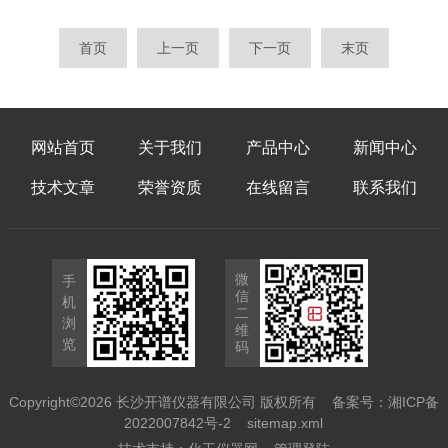
安全事故。开谱有机溶剂专用冻干机针对传统
故，或导致样品失效，具体说明如下：①机器
冻干设备的技术短板进行专项优化，通过超低
未经正确安装的操作。冻干机属于精密设备，
首页
上一页
下一页
末页
温溶剂捕集、全域防腐结构、本质安全防爆、
安装过程需严格遵循厂商规范，若安装不当，
标准化高效冻干工艺四大核心配置，形成适配
会导致密封不严、制冷系统异常、真空度不达
有机样...
标，不仅无法完成冻干，还可能造成制冷剂泄
漏、机器过载损坏，甚至引发安全隐患，因此
网站首页
关于我们
产品中心
新闻中心
未正确安装的冻干机绝对禁止启动使用。②未
经指定的人员操作。冻干机操作需掌握设备原
技术文章
荣誉资质
在线留言
联系我们
理、操作流程及应急处理方法，未经培训、
未...
微
手
信
机
二
浏
维
览
码
Copyright©2026 长沙开谱仪器有限公司 版权所有
备案号：湘ICP备
2022007842号-2
sitemap.xml