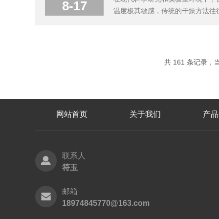
8-17
温度极其敏感，传统的干燥方法往
（也称为冷冻干燥机），它通过冷
什么是冷冻干燥？冷冻干燥是一种将
共 161 条记录，当前
网站首页
关于我们
产品
联系人
符玉
邮箱
18974845770@163.com