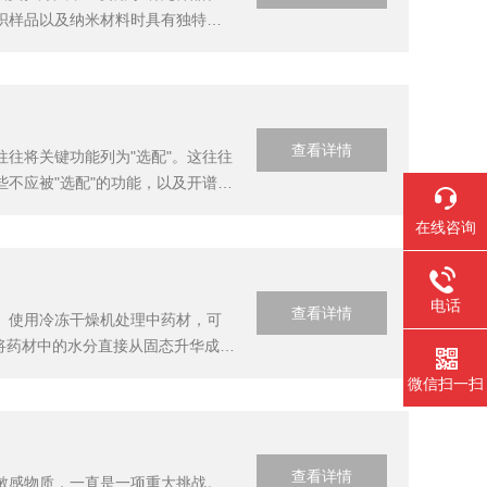
织样品以及纳米材料时具有独特的
冷冻状态下进行显微观察，同时进行
查看详情
往将关键功能列为"选配"。这往往
不应被"选配"的功能，以及开谱冻
验中，真空度控制功能十分必要。
在线咨询
，...
电话
查看详情
。使用冷冻干燥机处理中药材，可
将药材中的水分直接从固态升华成气
程度地保留在药材中，确保药效的
微信扫一扫
感的...
查看详情
敏感物质，一直是一项重大挑战。