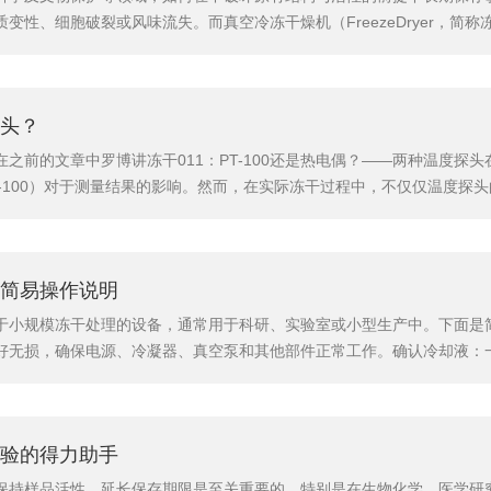
变性、细胞破裂或风味流失。而真空冷冻干燥机（FreezeDryer，简
命活性的时光机器”，是科研与产业化生产中的关键设备。什么是真空冷冻
程是将含水物料先在低温下冻结成固态，然后在高度真空环境中使冰...
头？
之前的文章中罗博讲冻干011：PT-100还是热电偶？——两种温度探
-100）对于测量结果的影响。然而，在实际冻干过程中，不仅仅温度探
干工艺的确定产生影响，在这篇文章中，我们将通过实验和仿真相结合的
头测量结果的影响2.1.1实验设置为了比较探头在竖直方向的不...
简易操作说明
于小规模冻干处理的设备，通常用于科研、实验室或小型生产中。下面是简
好无损，确保电源、冷凝器、真空泵和其他部件正常工作。确认冷却液：
且足够。连接电源：确保设备已连接到合适的电源，并确保电压符合设备的
切割或分装成适当的大小，确保每个样品在冻干过程中能够均匀冷冻。样品
验的得力助手
保持样品活性、延长保存期限是至关重要的。特别是在生物化学、医学研