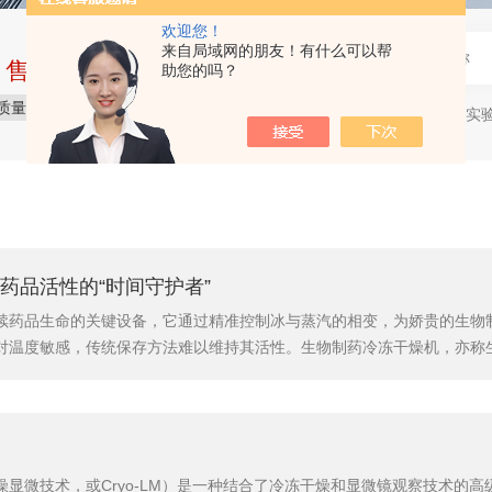
欢迎您！
来自局域网的朋友！有什么可以帮
中售后完整的服务体系
助您的吗？
质量保障
价格合理
服务贴心
冻干机等实
热门关键词：
药品活性的“时间守护者”
续药品生命的关键设备，它通过精准控制冰与蒸汽的相变，为娇贵的生物
对温度敏感，传统保存方法难以维持其活性。生物制药冷冻干燥机，亦称
的产品在低温下冻结，然后在真空环境中使冰直接升华成为水蒸气，从而
精密控制生物制药冷冻干燥机的工作原理基于水的三相变化，整个过程主要包
显微技术，或Cryo-LM）是一种结合了冷冻干燥和显微镜观察技术的