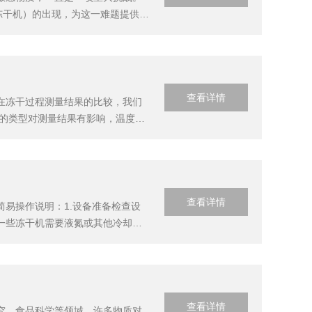
称冻干机）的出现，为这一难题提供了
干燥机？真空冷冻干燥机是一种基于
查看详情
头在冻干过程测量结果的比较，我们
头的类型对测量结果有影响，温度探
手段为大家说明不同探头位置的影
查看详情
易操作说明：1.设备准备检查设
一些冻干机需要液氮或其他冷却
要求。2.样品准备样品处理：将待
托盘放...
查看详情
究、食品科学等领域，许多物质对