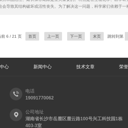
往会导致其结构破坏或活性丧失。为了解决这一问题，科学家们依赖于一
冻样品并使其在真空条件下升华水分，从而达到干燥的目的，同时最大限
含水物质先冻结成固态，然后在真空环境下让其中的水分直接从固态升华为
 6 / 21 页
首页
上一页
下一页
末页
跳转到第
中心
新闻中心
技术文章
荣
电话
19091770062
公司地址
湖南省长沙市岳麓区麓云路100号兴工科技园1栋
403-3室