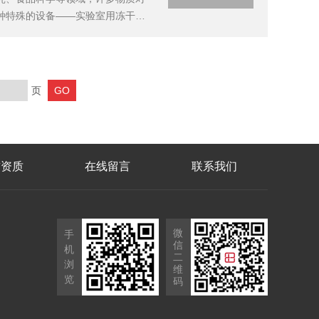
种特殊的设备——实验室用冻干机
度地保留了样品的原有性质。一、
气态的过程...
页
誉资质
在线留言
联系我们
微
手
信
机
二
浏
维
览
码