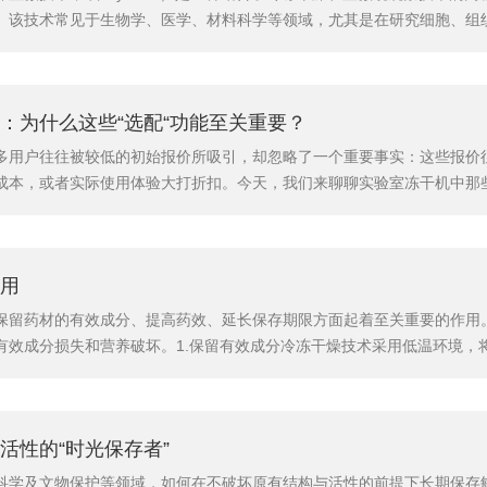
。该技术常见于生物学、医学、材料科学等领域，尤其是在研究细胞、组
术的基本原理及其应用：1.冻干显微镜技术原理冻干显微镜技术将样品在
干燥（lyophilization）和显微成像（如电子显微镜...
：为什么这些“选配“功能至关重要？
多用户往往被较低的初始报价所吸引，却忽略了一个重要事实：这些报价往
成本，或者实际使用体验大打折扣。今天，我们来聊聊实验室冻干机中那些
机标配没有真空度控制功能，仅能固定在某一个真空度值运行，但冻干实
冻干的效率。开谱冻干机所有机型真空度均可控制，适应不同样品工艺需求
用
保留药材的有效成分、提高药效、延长保存期限方面起着至关重要的作用
有效成分损失和营养破坏。1.保留有效成分冷冻干燥技术采用低温环境，
的降解。这使得中药材的有效成分，如挥发油、天然色素、维生素等能大
干燥方法（如热风干燥或喷雾干燥）在去除水分的同时，可能会导致一些热敏
活性的“时光保存者”
科学及文物保护等领域，如何在不破坏原有结构与活性的前提下长期保存