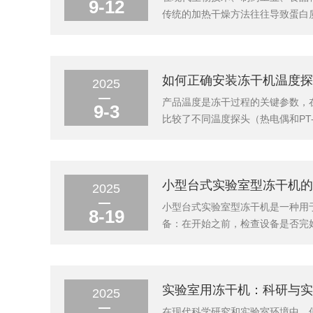
9-12
传统的加热干燥方法往往导致蛋白质
近乎解决方案。它被誉为“锁住生
升华原理的先进干燥设备，其核心过
如何正确安装冻干机温度探
2025
产品温度是冻干过程的关键参数，在
9-3
比较了不同温度探头（热电偶和PT
头放置的位置也将对冻干过程和冻
响。2结果与讨论2.1上下方向对探
小型台式实验室型冻干机的
2025
小型台式实验室型冻干机是一种用
8-19
备：在开始之前，检查设备是否完
液，确保这些液体已经正确填充并
冻干样品（如食品、药品、植物等）
实验室用冻干机：科研与实
2025
在现代科学研究和实验室环境中，