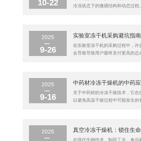
10-22
冷冻状态下的微观结构和动态过程
优势。以下是冻干显微镜的干燥技
干燥过程的实时监测。这一过程结合了冷冻
实验室冻干机采购避坑指南
2025
在实验室冻干机的采购过程中，许
9-26
会导致导致用户最终支付更高的总
干机的坚持。真空度控制很多冻干
真空度直接影响升华速率，进而影响
中药材冷冻干燥机的中药应
2025
关于中药材的冷冻干燥技术，它在
9-16
以避免高温干燥过程中可能发生的
态，避免了热处理过程中活性成分
完整性。2.减少营养成分损失传统
真空冷冻干燥机：锁住生命
2025
在现代生物技术、制药工业、食品