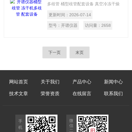
多歧管 桶型歧管配套设备 真空冷冻干燥
机 桶型歧管 1、外挂阀共12个,可搭配各
更新时间：
2026-07-14
种冻干瓶 2、顶盖铝材一体加工,保障真空
度和耐久性 3、顶盖分离,降低因高度和重
型号：
开谱仪器
访问量：
2658
量导致拿取干燥腔不当造成的损坏风险
下一页
末页
网站首页
关于我们
产品中心
新闻中心
技术文章
荣誉资质
在线留言
联系我们
微
手
信
机
二